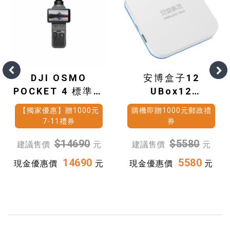
DJI OSMO
安博盒子12
POCKET 4 標準套
UBox12
裝
(4G+64G)
【獨家優惠】贈1000元
購機即贈1000元郵政禮
7-11禮券
券
$14690
$5580
建議售價
元
建議售價
元
14690
5580
現金優惠價
元
現金優惠價
元