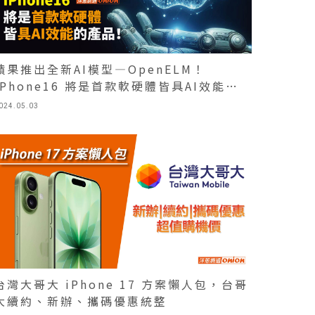
蘋果推出全新AI模型—OpenELM！
iPhone16 將是首款軟硬體皆具AI效能的
產品！
024.05.03
台灣大哥大 iPhone 17 方案懶人包，台哥
大續約、新辦、攜碼優惠統整