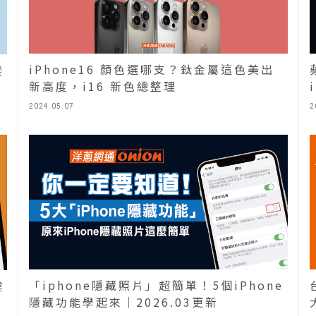
iPhone16 顏色選哪支？鈦金屬這色美出
變
新高度，i16 新色總整理
2024.05.07
2
「iphone隱藏照片」超簡單！5個iPhone
健
隱藏功能學起來｜2026.03更新