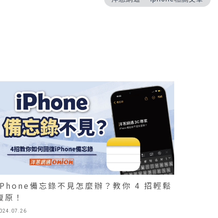
iPhone備忘錄不見怎麼辦？教你 4 招輕鬆
復原！
024.07.26