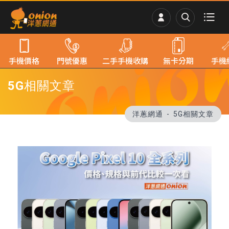
手機價格
門號優惠
二手手機收購
無卡分期
手機
5G相關文章
洋蔥網通
5G相關文章