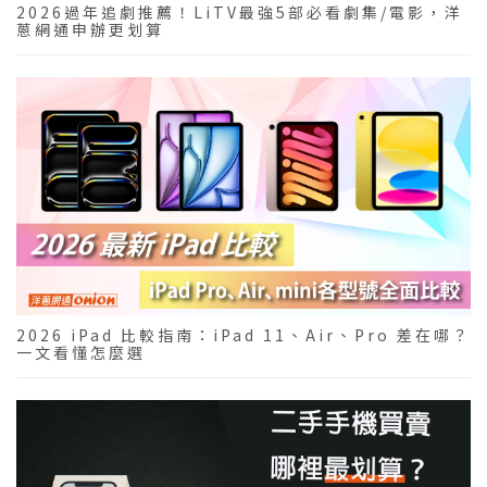
2026過年追劇推薦！LiTV最強5部必看劇集/電影，洋
蔥網通申辦更划算
2026 iPad 比較指南：iPad 11、Air、Pro 差在哪？
一文看懂怎麼選