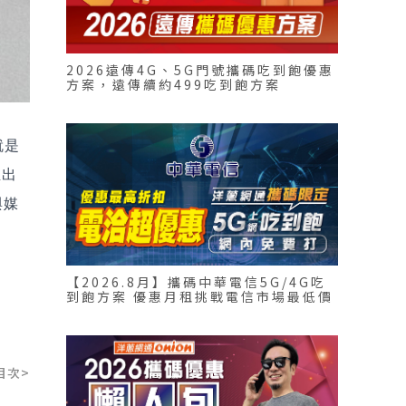
2026遠傳4G、5G門號攜碼吃到飽優惠
方案，遠傳續約499吃到飽方案
就是
推出
與媒
【2026.8月】攜碼中華電信5G/4G吃
到飽方案 優惠月租挑戰電信市場最低價
目次>