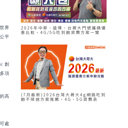
於世界
2026年中華、遠傳、台哥大門號攜碼優
惠比較，4G/5G吃到飽資費方案一覽
重公平
c 創
在多項
(7月最新)2026台灣大哥大4g網路吃到
 的高
飽不降速方案推薦，4G、5G資費表
可處