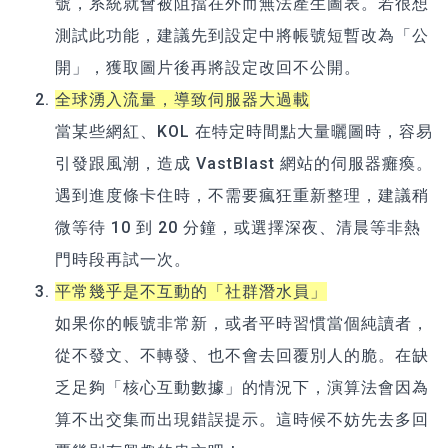
號，系統就會被阻擋在外而無法產生圖表。若很想
測試此功能，建議先到設定中將帳號短暫改為「公
開」，獲取圖片後再將設定改回不公開。
全球湧入流量，導致伺服器大過載
當某些網紅、KOL 在特定時間點大量曬圖時，容易
引發跟風潮，造成 VastBlast 網站的伺服器癱瘓。
遇到進度條卡住時，不需要瘋狂重新整理，建議稍
微等待 10 到 20 分鐘，或選擇深夜、清晨等非熱
門時段再試一次。
平常幾乎是不互動的「社群潛水員」
如果你的帳號非常新，或者平時習慣當個純讀者，
從不發文、不轉發、也不會去回覆別人的脆。在缺
乏足夠「核心互動數據」的情況下，演算法會因為
算不出交集而出現錯誤提示。這時候不妨先去多回