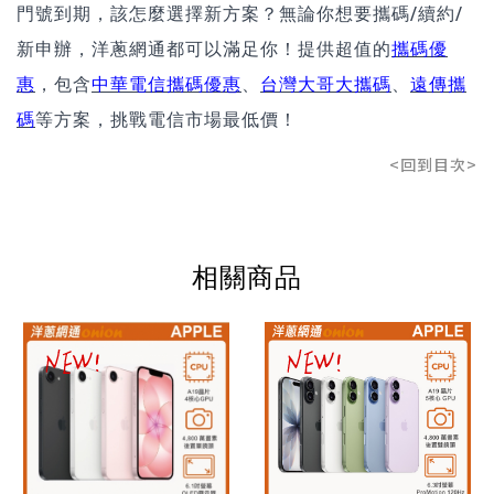
門號到期，該怎麼選擇新方案？無論你想要攜碼/續約/
新申辦，洋蔥網通都可以滿足你！提供超值的
攜碼優
惠
，包含
中華電信攜碼優惠
、
台灣大哥大攜碼
、
遠傳攜
碼
等方案，挑戰電信市場最低價！
<回到目次>
相關商品