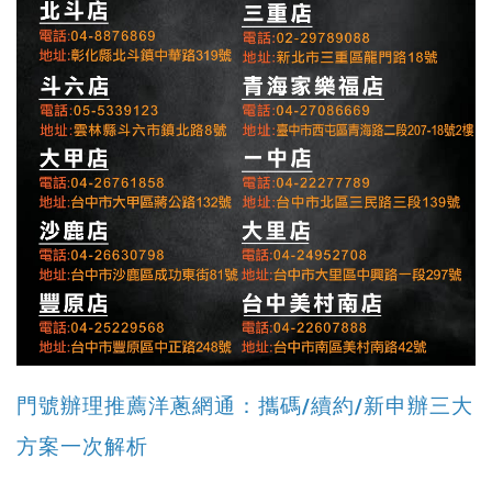
門號辦理推薦洋蔥網通：攜碼/續約/新申辦三大
方案一次解析