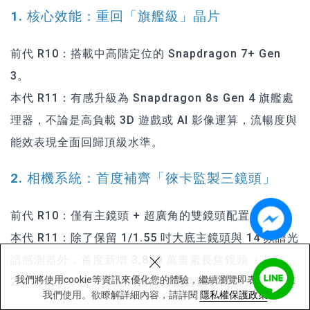
1. 核心效能：重回「旗艦級」晶片
前代 R10：搭載中高階定位的 Snapdragon 7+ Gen
3。
本代 R11：有感升級為 Snapdragon 8s Gen 4 旗艦處
理器，不論是高負載 3D 遊戲或 AI 影像運算，流暢度與
能效表現全面回歸頂級水準。
2. 相機系統：首度補齊「徠卡監製三鏡頭」
前代 R10：僅有主鏡頭 + 超廣角的雙鏡頭配置。
本代 R11：除了保留 1/1.55 吋大底主鏡頭與 14 頻譜光
×
譜感測器外，首度新增 3,850 萬畫素長焦鏡頭（支援
我們將使用cookie等資訊來優化您的體驗，繼續瀏覽即表示您同意
2.9 倍光學變焦），正式補齊遠拍遺憾，構圖更彈性。
我們使用。欲瞭解詳細內容，請詳閱
隱私權保護政策