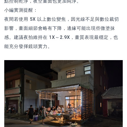
點控制乾淨，夜空畫面也更加純淨。
小編實測提醒：
夜間若使用 5X 以上數位變焦，因光線不足與數位裁切
影響，畫面細節會略有下降，邊緣可能出現些微塗抹
感。建議夜拍維持在 1X～2.9X，畫質表現最穩定，也
能充分發揮鏡頭實力。