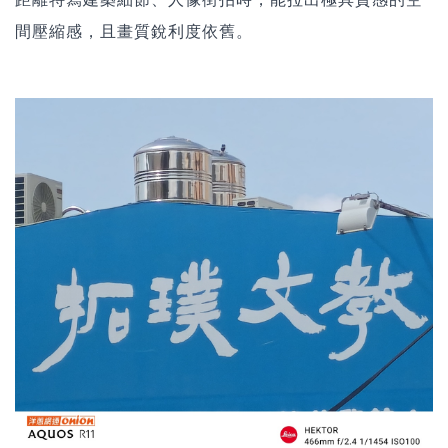
間壓縮感，且畫質銳利度依舊。