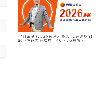
(7月最新)2026台灣大哥大4g網路吃到
飽不降速方案推薦，4G、5G資費表