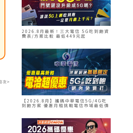
2026.8月最新！三大電信 5G吃到飽資
費表/方案比較 最低449元起
目次>
【2026.8月】攜碼中華電信5G/4G吃
到飽方案 優惠月租挑戰電信市場最低價