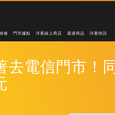
維修
門市據點
洋蔥線上商店
週邊商品
洋蔥快訊
 別急著去電信門市
元