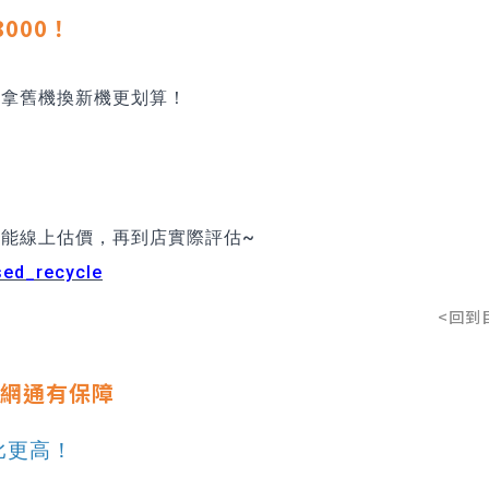
8000！
，拿舊機換新機更划算！
能線上估價，再到店實際評估~
sed_recycle
<回到
洋蔥網通有保障
比更高！