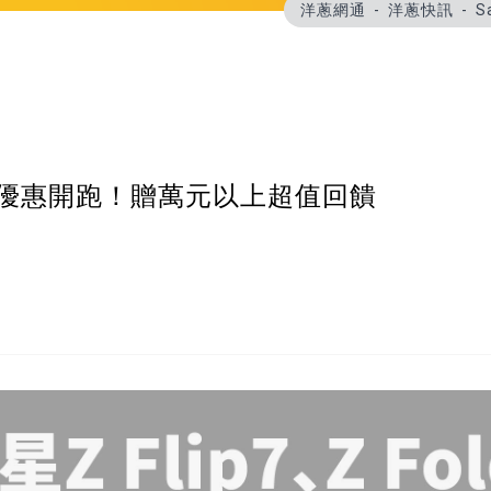
洋蔥網通
洋蔥快訊
S
old7 獨家優惠開跑！贈萬元以上超值回饋