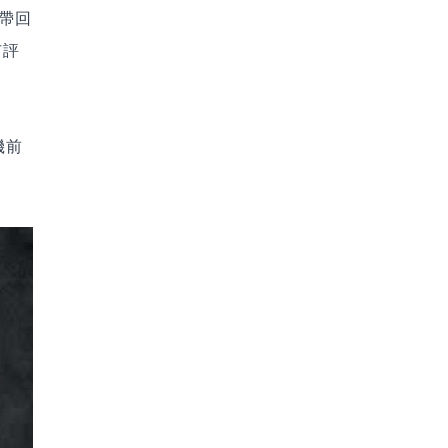
機帶回
市評
機前