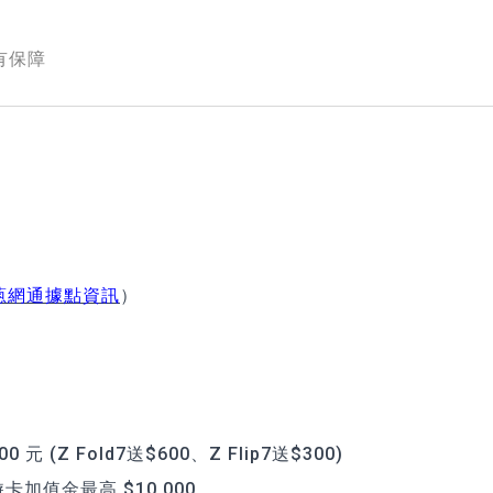
！
通有保障
蔥網通據點資訊
）
600 元 (Z Fold7送$600、Z Flip7送$300)
t 悠遊卡加值金最高 $10,000