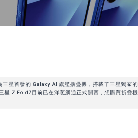
首發的 Galaxy AI 旗艦摺疊機，搭載了三星獨家
7、三星 Z Fold7目前已在洋蔥網通正式開賣，想購買折疊