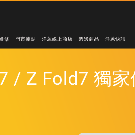
維修
門市據點
洋蔥線上商店
週邊商品
洋蔥快訊
lip7 / Z Fol