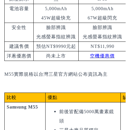
電池容量
5,000mAh
5,000mAh
45W超級快充
67W超級閃充
安全性
臉部辨識
臉部辨識
光感螢幕指紋辨識
光感螢幕指紋辨識
建議售價
預估NT$9990元起
NT$11,990
洋蔥優惠價
尚未上市
空機優惠價
M55實際規格以台灣三星官方網站公布資訊為主
比較
優點
缺
Samsung M55
前後皆配備5000萬畫素鏡
頭