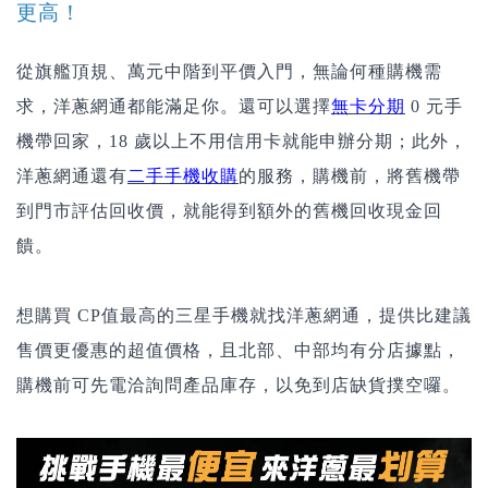
更高！
從旗艦頂規、萬元中階到平價入門，無論何種購機需
求，洋蔥網通都能滿足你。還可以選擇
無卡分期
0 元手
機帶回家，18 歲以上不用信用卡就能申辦分期；此外，
洋蔥網通還有
二手手機收購
的服務，購機前，將舊機帶
到門市評估回收價，就能得到額外的舊機回收現金回
饋。
想購買 CP值最高的三星手機就找洋蔥網通，提供比建議
售價更優惠的超值價格，且北部、中部均有分店據點，
購機前可先電洽詢問產品庫存，以免到店缺貨撲空囉。