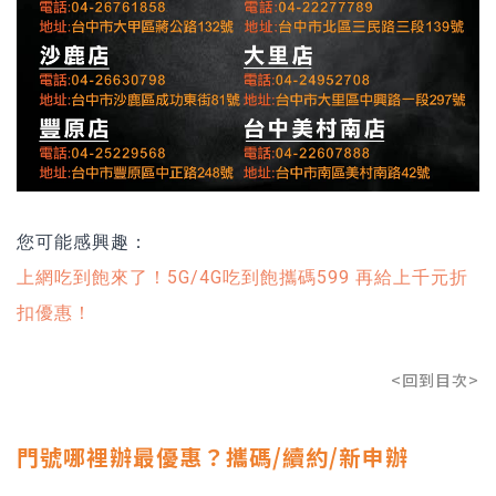
您可能感興趣：
上網吃到飽來了！5G/4G吃到飽攜碼599 再給上千元折
扣優惠！
<回到目次>
門號哪裡辦最優惠？攜碼/續約/新申辦