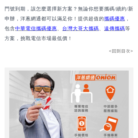
門號到期，該怎麼選擇新方案？無論你想要攜碼/續約/新
申辦，洋蔥網通都可以滿足你！提供超值的
攜碼優惠
，
包含
中華電信攜碼優惠
、
台灣大哥大攜碼
、
遠傳攜碼
等
方案，挑戰電信市場最低價！
<回到目次>