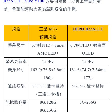
Reno11 F
、
vivo Y100
的各項規格，分析上會更加清
楚，希望能幫助大家挑選到適合的手機。
規格
三星
M55
OPPO Reno11 F
預期規格
螢幕尺寸
6.7吋FHD+ Super
6.7吋FHD+ 微曲面
AMOLED+
OLED
螢幕更新率
120Hz
120Hz
機身尺寸
163.9x76.5x7.8mm
161.6x74.7x7.54mm
180g
177g
通訊類型
5G+5G 雙卡雙待
5G+5G 雙卡雙待
（三選二卡槽）
記憶體容量
8G/128G
8G/256G
8G/256G