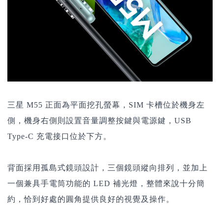
三星 M55 正面為平面挖孔螢幕，SIM 卡槽位於機身左
側，機身右側則設置音量調整按鍵與電源鍵，USB
Type-C 充電接口位於下方。
背面採用孤島式鏡頭設計，三個鏡頭縱向排列，並加上
一個兼具手電筒功能的 LED 補光燈，整體來說十分簡
約，恰到好處的圓角提供良好的視覺及操作。