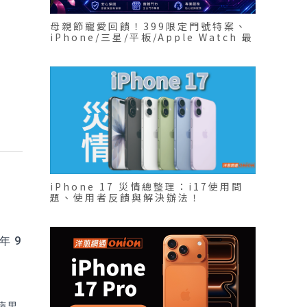
母親節寵愛回饋！399限定門號特案、
iPhone/三星/平板/Apple Watch 最
低6折起！
iPhone 17 災情總整理：i17使用問
題、使用者反饋與解決辦法！
 9
蘋果