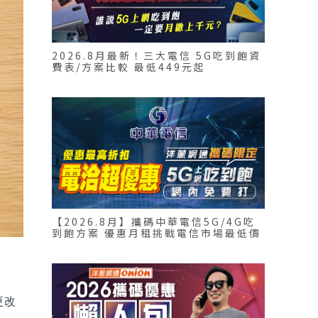
2026.8月最新！三大電信 5G吃到飽資
費表/方案比較 最低449元起
【2026.8月】攜碼中華電信5G/4G吃
到飽方案 優惠月租挑戰電信市場最低價
更改