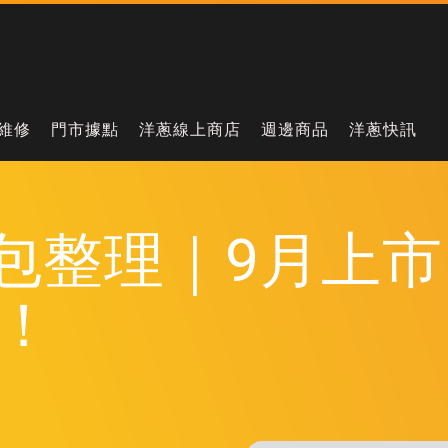
維修
門市據點
洋蔥線上商店
週邊商品
洋蔥快訊
8 懶人包整理｜9月
！