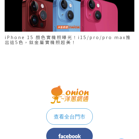
iPhone 15 顏色實機照曝光！i15/pro/pro max推
出這5色，鈦金屬實機照超美！
查看全台門市