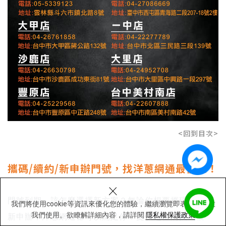
<回到目次>
攜碼/續約/新申辦門號，找洋蔥網通最優惠！
×
門號到期，該怎麼選擇新方案？無論你想要攜碼/續約/
我們將使用cookie等資訊來優化您的體驗，繼續瀏覽即表示您同意
我們使用。欲瞭解詳細內容，請詳閱
隱私權保護政策
新申辦，洋蔥網通都可以滿足你！提供超值的
攜碼優