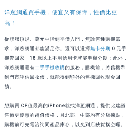
洋蔥網通買手機，便宜又有保障，性價比更
高！
從旗艦頂規、萬元中階到平價入門，無論何種購機需
求，洋蔥網通都能滿足你。還可以選擇
無卡分期
0 元手
機帶回家，18 歲以上不用信用卡就能申辦分期；此外，
洋蔥網通還有
二手手機收購
的服務，購機前，將舊機帶
到門市評估回收價，就能得到額外的舊機回收現金回
饋。
想購買 CP值最高的iPhone就找洋蔥網通，提供比建議
售價更優惠的超值價格，且北部、中部均有分店據點，
購機前可先電洽詢問產品庫存，以免到店缺貨撲空囉。