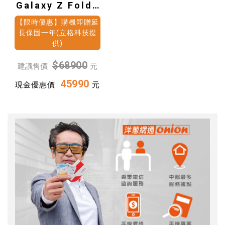
Galaxy Z Fold7
(12G/512G)
【限時優惠】購機即贈延
長保固一年(立格科技提
供)
$68900
建議售價
元
45990
現金優惠價
元