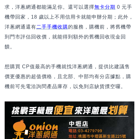
求，洋蔥網通都能滿足你。還可以選擇
無卡分期
0
元手
機帶回家，18 歲以上不用信用卡就能申辦分期；此外，
洋蔥網通還有
二手手機收購
的服務，購機前，將舊機帶
到門市評估回收價，就能得到額外的舊機回收現金回
饋。
想購買 CP值最高的手機就找洋蔥網通，提供比建議售
價更優惠的超值價格，且北部、中部均有分店據點，購
機前可先電洽詢問產品庫存，以免到店缺貨撲空囉。