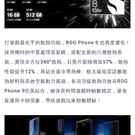
打遊戲最在乎的散熱功能，ROG Phone 9 也再度優化！
採用獨特的中置處理器架構，搭配全新的六層散熱系
統，實現全方位360°散熱，石墨片面積增加57%，散熱
性能提升12%，再結合速冷導熱棒、航太級低雷諾數散
熱材料與高效空氣動力風扇，各項頂級散熱功效在ROG
Phone 9完美結合，確保長時間遊戲時幀數穩定，避免
延遲與卡頓現象，帶給遊戲玩家順暢體驗！