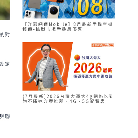
【洋蔥網通Mobile】8月最新手機空機
報價-挑戰市場手機最優惠
正的對
上設定
(7月最新)2026台灣大哥大4g網路吃到
飽不降速方案推薦，4G、5G資費表
可與聯