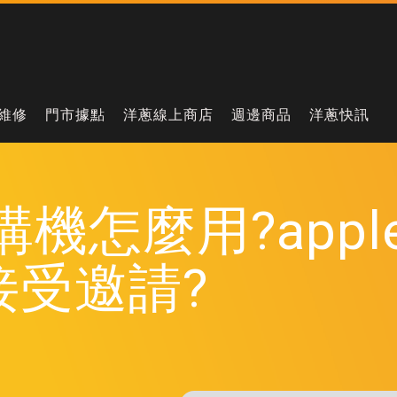
維修
門市據點
洋蔥線上商店
週邊商品
洋蔥快訊
h對講機怎麼用?appl
接受邀請?