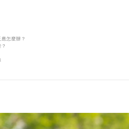
沒反應怎麼辦？
些？
障