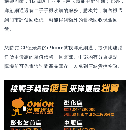
機帶回家，18 歲以上不用信用卡就能申辦分期；此外，
洋蔥網通還有
二手手機收購
的服務，購機前，將舊機帶
到門市評估回收價，就能得到額外的舊機回收現金回
饋。
想購買 CP值最高的iPhone就找洋蔥網通，提供比建議
售價更優惠的超值價格，且北部、中部均有分店據點，
購機前可先電洽詢問產品庫存，以免到店缺貨撲空囉。