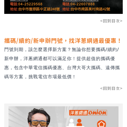
<回到目次>
攜碼/續約/新申辦門號，找洋蔥網通最優惠！
門號到期，該怎麼選擇新方案？無論你想要攜碼/續約/
新申辦，洋蔥網通都可以滿足你！提供超值的
攜碼優
惠
，包含
中華電信攜碼優惠
、
台灣大哥大攜碼
、
遠傳攜
碼
等方案，挑戰電信市場最低價！
<回到目次>