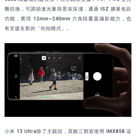
圈切換，可調節進光量與景深深淺，通過 ISZ 擴展焦距
功能，實現 12mm~240mm 六焦段覆蓋攝影能力，也
有支援全新的「街拍模式」。
小米 13 Ultra
除了主鏡頭，其餘三顆皆使用 IMX858 這