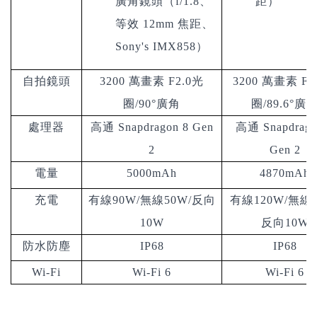
廣角鏡頭（f/1.8
、
距
）
等效 12mm 焦距、
Sony's IMX858
）
自拍鏡頭
3200 萬畫素 F2.0光
3200 萬畫素 F2
圈/90°廣角
圈/89.6°廣
處理器
高通 Snapdragon 8 Gen
高通 Snapdrago
2
Gen 2
電量
5000mAh
4870mAh
充電
有線90W/無線50W
/反向
有線120W/無線5
10W
反向10W
防水防塵
IP68
IP68
Wi-Fi
Wi-Fi
6
Wi-Fi 6