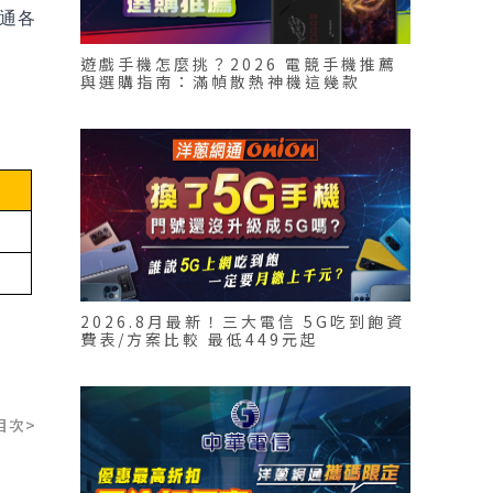
網通各
遊戲手機怎麼挑？2026 電競手機推薦
與選購指南：滿幀散熱神機這幾款
2026.8月最新！三大電信 5G吃到飽資
費表/方案比較 最低449元起
目次>