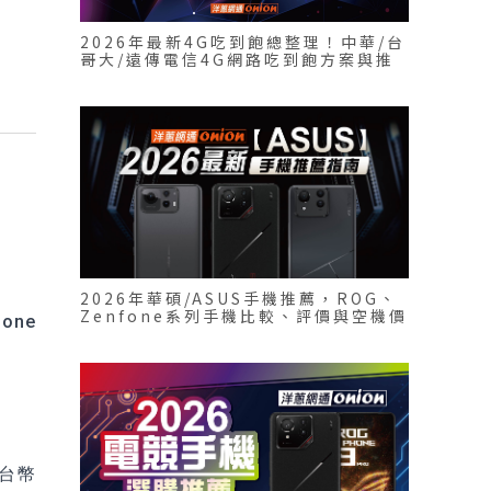
2026年最新4G吃到飽總整理！中華/台
哥大/遠傳電信4G網路吃到飽方案與推
薦
2026年華碩/ASUS手機推薦，ROG、
Zenfone系列手機比較、評價與空機價
one
格
。
新台幣