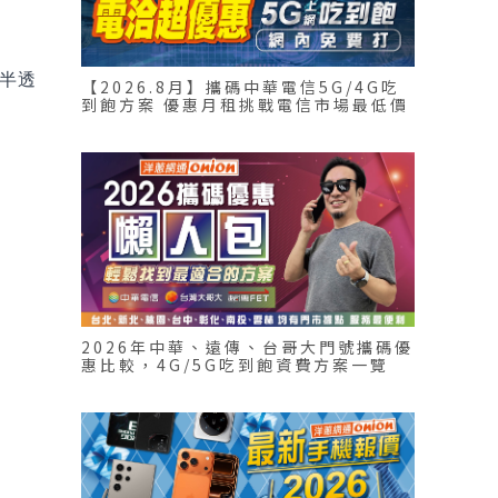
了半透
【2026.8月】攜碼中華電信5G/4G吃
到飽方案 優惠月租挑戰電信市場最低價
2026年中華、遠傳、台哥大門號攜碼優
惠比較，4G/5G吃到飽資費方案一覽