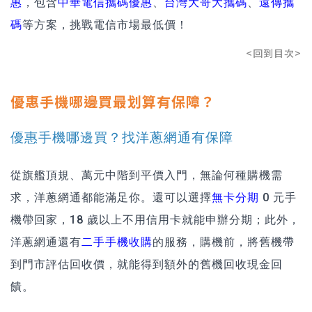
惠
，包含
中華電信攜碼優惠
、
台灣大哥大攜碼
、
遠傳攜
碼
等方案，挑戰電信市場最低價！
<回到目次>
優惠手機哪邊買最划算有保障？
優惠手機哪邊買？找洋蔥網通有保障
從旗艦頂規、萬元中階到平價入門，無論何種購機需
求，洋蔥網通都能滿足你。還可以選擇
無卡分期
0 元手
機帶回家，18 歲以上不用信用卡就能申辦分期；此外，
洋蔥網通還有
二手手機收購
的服務，購機前，將舊機帶
到門市評估回收價，就能得到額外的舊機回收現金回
饋。