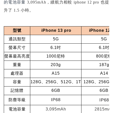
的電池容量
3,095mAh，
續航力相較 iphone 12 pro 也提
升了 1.5 小時。
型號
iPhone 13 pro
iPhone 12 
通訊類型
5G
5G
螢幕尺寸
6.1
吋
6.1
吋
螢幕最高亮度
1000
尼特
800
尼特
重量
203g
187g
處理器
A15
A14
容量
128G
、256G、512G、1T
128G
、256G、
記憶體
6GB
6GB
IP68
IP68
防塵等級
電池容量
3,095mAh
2815mA