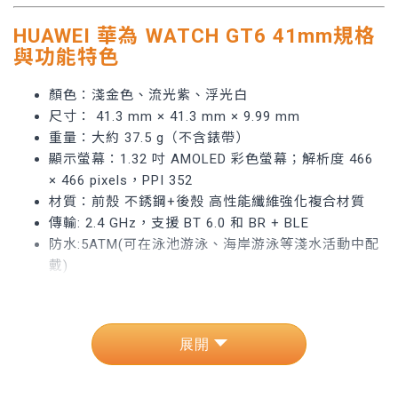
HUAWEI 華為 WATCH GT6 41mm規格
與功能特色
顏色：淺金色、流光紫、浮光白
尺寸： 41.3 mm × 41.3 mm × 9.99 mm
重量：大約 37.5 g（不含錶帶）
顯示螢幕：1.32 吋 AMOLED 彩色螢幕；解析度 466
× 466 pixels，PPI 352
材質：前殼 不銹鋼+後殼 高性能纖維強化複合材質
傳輸: 2.4 GHz，支援 BT 6.0 和 BR + BLE
防水:5ATM(可在泳池游泳、海岸游泳等淺水活動中配
戴)
GPS:支援GPS
電池:電池續航力最長可達 14 天，常規使用時最長可
達 7 天，開啟 AOD 功能後最長可達 5 天，戶外運動
模式下最長可達 25 小時。
作業系統OS：Android™ 9.0及以上；iOS 13.0及以上
支援超過 100 種訓練類型