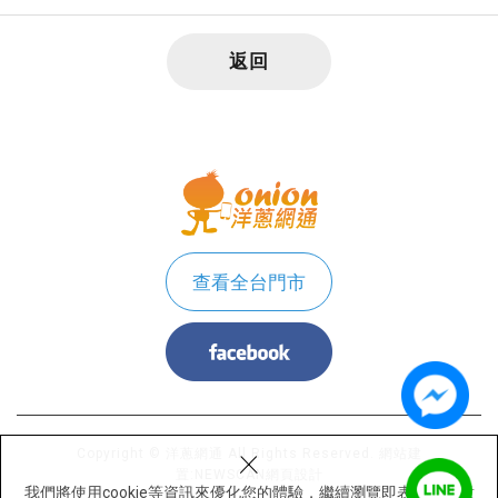
HUAWEI 華為 WATCH GT6 46mm規格
返回
與功能特色
顏色：原野綠、雅丹黑、冰川灰
尺寸： 46 mm × 46 mm × 10.95 mm
重量：大約 51.3 g（不含錶帶）
顯示螢幕：1.47 吋 AMOLED 彩色螢幕；解析度 466
× 466 pixels，PPI 317
材質：前殼 不銹鋼+後殼 高性能纖維強化複合材質
傳輸: 2.4 GHz，支援 BT 6.0 和 BR + BLE
查看全台門市
防水:5ATM(可在泳池游泳、海岸游泳等淺水活動中配
戴)
GPS:支援GPS
電池:電池續航力最長可達 21 天，常規使用時最長可
達 12 天，開啟 AOD 功能後最長可達 7 天，戶外運動
模式下最長可達 40 小時。
×
Copyright © 洋蔥網通 All Rights Reserved.
網站建
作業系統OS：Android™ 9.0及以上；iOS 13.0及以上
置:
NEWSCAN網頁設計
支援超過 100 種訓練類型
我們將使用cookie等資訊來優化您的體驗，繼續瀏覽即表示您同意