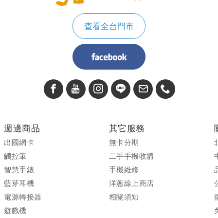
戶感受體會開心到落淚的感動
查看全台門市
保證：手機全新未拆封
保證：原廠保固一年
保證：
售價比原廠更優
全系列最優質的手機價格查詢
洋蔥網通實體門市據點查詢
圖文來源：手機王、Apple官
週邊商品
其它服務
出國網卡
無卡分期
觸控筆
二手手機收購
智慧手錶
手機維修
藍芽耳機
洋蔥線上商店
電源轉接器
相關須知
遊戲機