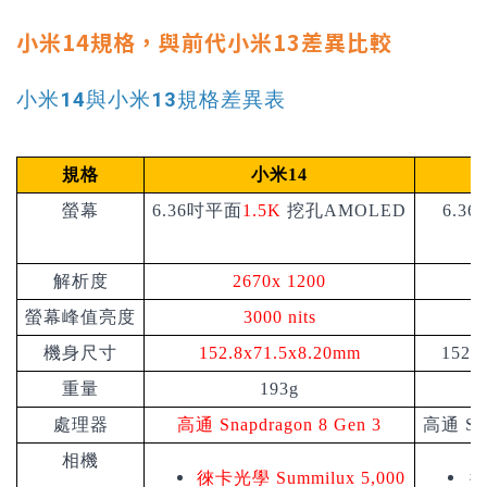
小米14規格，與前代小米13差異比較
小米14與小米13規格差異表
規格
小米
14
螢幕
6.36吋平面
1.5K
挖孔AMOLED
6.3
解析度
2670x 1200
螢幕峰值亮度
3000 nits
機身尺寸
152.8x71.5x8.20mm
152.
重量
193g
處理器
高通
Snapdragon 8 Gen 3
高通 Sna
相機
徠卡光學
Summilux 5,000
徠