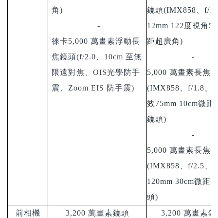
角)
鏡頭
(IMX858
、
f/1.
-
12mm 122
度視角
5
徠卡5,000 萬畫素浮動長
距超廣角
)
焦鏡頭(f/2.0、10cm 至無
-
限遠對焦、OIS光學防手
5,000
萬畫素長焦
震、Zoom EIS 防手震)
(IMX858
、
f/1.8
、
3
效
75mm 10cm
微距
鏡頭
)
-
5,000
萬畫素長焦
(IMX858
、
f/2.5
、
5
120mm 30cm
微距
頭
)
前相機
3,200
萬畫素鏡頭
3,200
萬畫素鏡