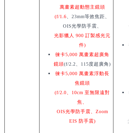
萬畫素超動態主鏡頭
(f/1.6
、23mm等效焦距、
(
OIS光學防手震、
焦
光影獵人
900
訂製感光元
件
)
徠
徠卡
5,000
萬畫素超廣角
鏡頭
(f/2.2、115度超廣角)
(
徠卡
5,000
萬畫素浮動長
焦鏡頭
(f/2.0
、
10cm
至無限遠對
徠
焦、
OIS
光學防手震、
Zoom
(
EIS
防手震
)
光