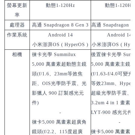
螢幕更新
動態1-120Hz
動態1-120Hz
率
處理器
高通 Snapdragon 8 Gen 3
高通 Snapdragon 8 
作業系統
Android 14
Android 14
小米澎湃OS ( HyperOS )
小米澎湃OS ( Hype
相機
徠卡光學 Summilux
後置徠卡光學 Summi
5,000 萬畫素超動態主鏡
5,000 萬畫素主鏡
頭(f/1.6、23mm等效焦
(f/1.63-f/4.0可變
距、OIS光學防手震、光
等效23mm、Hyper
影獵人 900 訂製感光元
超級光學防手震、
件)
3.2um 4 in 1 畫素
-
LYT-900 感光元件
)
徠卡5,000 萬畫素超廣角
-
鏡頭(f/2.2、115度超廣
徠卡
5,000
萬畫素