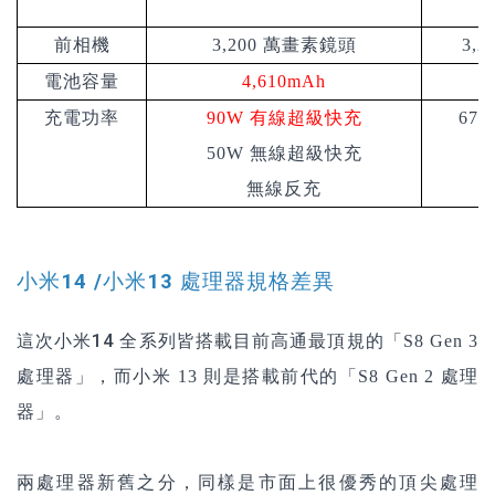
前相機
3,200 萬畫素鏡頭
3,
電池容量
4,610mAh
充電功率
90W
有線超級快充
67
50W 無線超級快充
5
無線反充
1
小米14 /小米13 處理器規格差異
這次小米14 全系列皆搭載目前高通最頂規的「
S8 Gen 3
處理器」，而小米 13 則是搭載前代的「
S8 Gen 2 處理
器」。
兩處理器新舊之分，同樣是市面上很優秀的頂尖處理