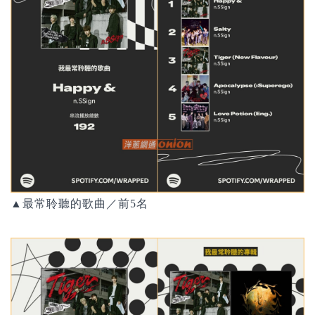
▲最常聆聽的歌曲／前5名