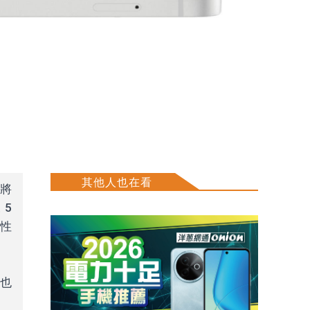
其他人也在看
果將
 5
高性
價也