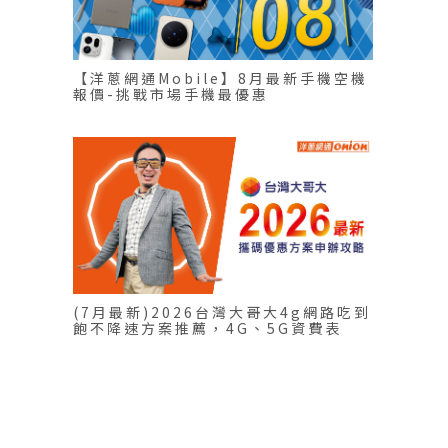
【洋蔥網通Mobile】8月最新手機空機
報價-挑戰市場手機最優惠
(7月最新)2026台灣大哥大4g網路吃到
飽不降速方案推薦，4G、5G資費表