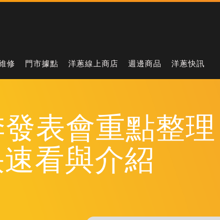
維修
門市據點
洋蔥線上商店
週邊商品
洋蔥快訊
季發表會重點整理，
快速看與介紹