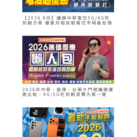
【2026.8月】攜碼中華電信5G/4G吃
到飽方案 優惠月租挑戰電信市場最低價
2026年中華、遠傳、台哥大門號攜碼優
惠比較，4G/5G吃到飽資費方案一覽