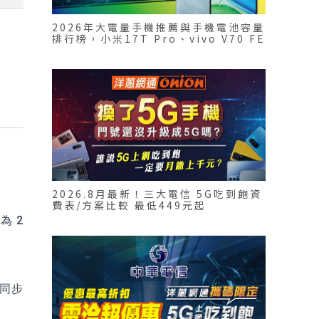
2026年大電量手機推薦與手機電池容量
排行榜，小米17T Pro、vivo V70 FE
2026.8月最新！三大電信 5G吃到飽資
費表/方案比較 最低449元起
為 2
也同步