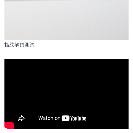
指紋解鎖測試: