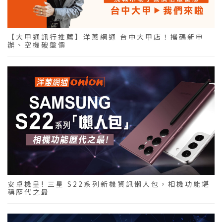
【大甲通訊行推薦】洋蔥網通 台中大甲店！攜碼新申
辦、空機破盤價
安卓機皇! 三星 S22系列新機資訊懶人包，相機功能堪
稱歷代之最