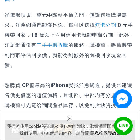
從旗艦頂規、萬元中階到平價入門，無論何種購機需
求，洋蔥網通都能滿足你。還可以選擇
無卡分期
0 元手
機帶回家，18 歲以上不用信用卡就能申辦分期；此外，
洋蔥網通還有
二手手機收購
的服務，購機前，將舊機帶
到門市評估回收價，就能得到額外的舊機回收現金回
饋。
想購買 CP值最高的iPhone就找洋蔥網通，提供比建議
售價更優惠的超值價格，且北部、中部均有分店據點，
購機前可先電洽詢問產品庫存，以免到店缺貨撲空囉。
×
我們將使用cookie等資訊來優化您的體驗，繼續瀏覽即表示您同意
我們使用。欲瞭解詳細內容，請詳閱
隱私權保護政策