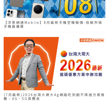
【洋蔥網通Mobile】8月最新手機空機報價-挑戰市場
手機最優惠
(7月最新)2026台灣大哥大4g網路吃到飽不降速方案推
薦，4G、5G資費表