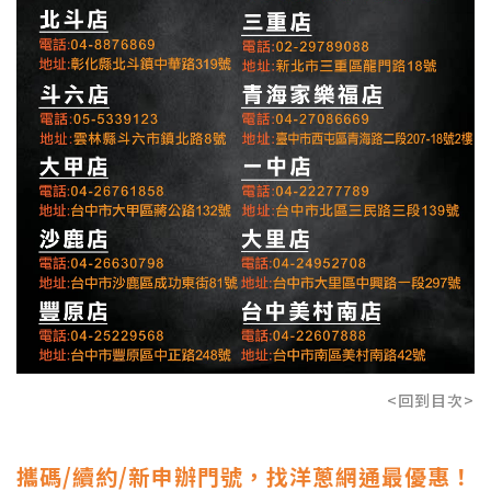
<回到目次>
攜碼/續約/新申辦門號，找洋蔥網通最優惠！