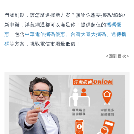
門號到期，該怎麼選擇新方案？無論你想要攜碼/續約/
新申辦，洋蔥網通都可以滿足你！提供超值的
攜碼優
惠
，包含
中華電信攜碼優惠
、
台灣大哥大攜碼
、
遠傳攜
碼
等方案，挑戰電信市場最低價！
<回到目次>