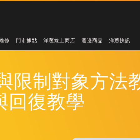
維修
門市據點
洋蔥線上商店
週邊商品
洋蔥快訊
文與限制對象方法
貼文與回復教學