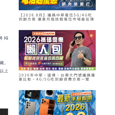
【2026.8月】攜碼中華電信5G/4G吃
到飽方案 優惠月租挑戰電信市場最低價
 IG
藏。
以上
2026年中華、遠傳、台哥大門號攜碼優
惠比較，4G/5G吃到飽資費方案一覽