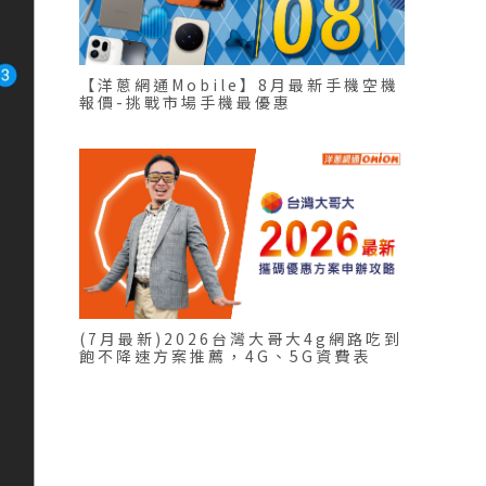
【洋蔥網通Mobile】8月最新手機空機
報價-挑戰市場手機最優惠
(7月最新)2026台灣大哥大4g網路吃到
飽不降速方案推薦，4G、5G資費表