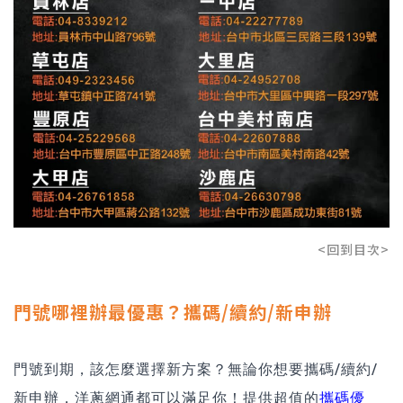
<回到目次>
門號哪裡辦最優惠？攜碼/續約/新申辦
門號到期，該怎麼選擇新方案？無論你想要攜碼/續約/
新申辦，洋蔥網通都可以滿足你！提供超值的
攜碼優